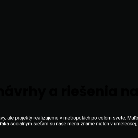
t návrhy a riešenia n
lavy, ale projekty realizujeme v metropolách po celom svete. Ma
 Vďaka sociálnym sieťam sú naše mená známe nielen v umeleckej,