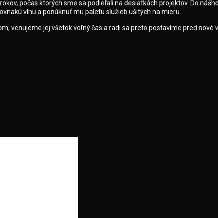
kov, počas ktorých sme sa podieľali na desiatkách projektov. Do nášho
ovnakú vlnu a ponúknuť mu paletu služieb ušitých na mieru.
 venujeme jej všetok voľný čas a radi sa preto postavíme pred nové výzv