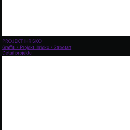
PROJEKT IHRISKO
Graffiti / Projekt Ihrisko / Streetart
Detail projektu