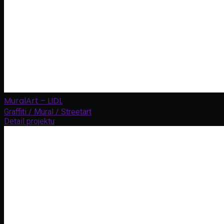
MuralArt – LIDL
Graffiti / Mural / Streetart
Detail projektu