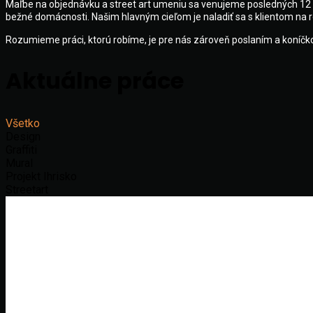
Maľbe na objednávku a street art umeniu sa venujeme posledných 12 ro
bežné domácnosti. Našim hlavným cieľom je naladiť sa s klientom na r
Rozumieme práci, ktorú robíme, je pre nás zároveň poslaním a koníčkom,
Aktuálne práce
Všetko
Design
Graffiti
Mural
Projekt Ihrisko
Streetart