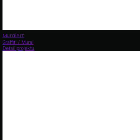
MuralArt
Graffiti / Mural
Detail projektu