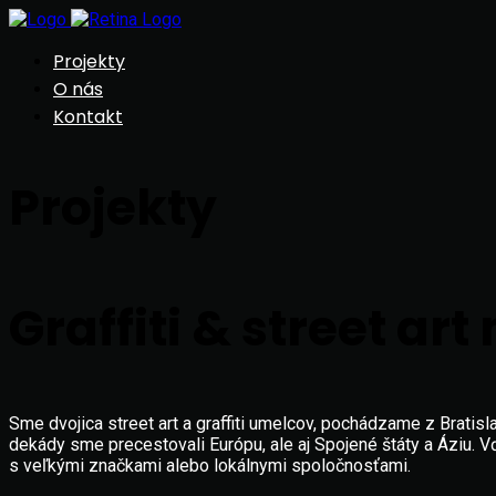
Projekty
O nás
Kontakt
Projekty
Graffiti & street ar
Sme dvojica street art a graffiti umelcov, pochádzame z Bratis
dekády sme precestovali Európu, ale aj Spojené štáty a Áziu.
s veľkými značkami alebo lokálnymi spoločnosťami.