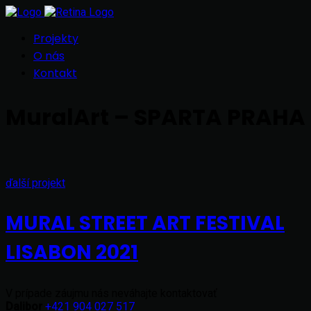
Projekty
O nás
Kontakt
MuralArt – SPARTA PRAHA
Next
ďalší projekt
Portfolio
MURAL STREET ART FESTIVAL
LISABON 2021
V prípade záujmu nás neváhajte kontaktovať
Dalibor
+421 904 027 517